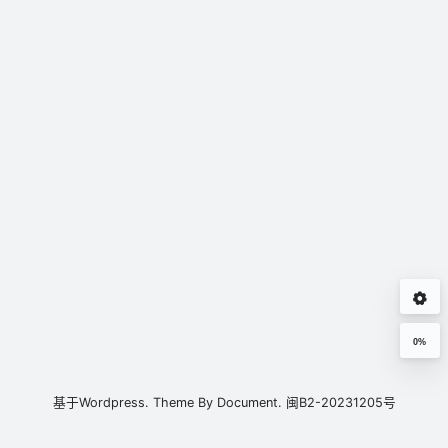
0%
基于
Wordpress.
Theme By
Document.
闽B2-20231205号